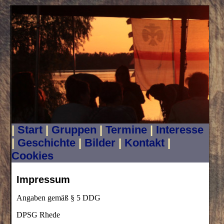
|
Start
|
Gruppen
|
Termine
|
Interesse
|
Geschichte
|
Bilder
|
Kontakt
|
Cookies
Impressum
Angaben gemäß § 5 DDG
DPSG Rhede