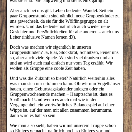
was sie sind: Nie langweilig und stehts einzigartig!
Aber auch bei uns gilt: Leben bedeutet Wandel. Seit ein
paar Gruppenstunden sind nämlich neue Gruppenkinder zu
uns gewechselt, da sie für die Wölflingsgruppe zu alt
wurden. Und das bedeutet natürlich auch wieder neue
Gesichter und Persönlichkeiten für alle anderen – auch uns
Leiter (inklusive Namen lernen :D).
Doch was machen wir eigentlich in unseren
Gruppenstunden? Ja, klar, Stockbrot, Schnitzen, Feuer uns
so, aber auch viele Spiele. Wir sind viel draußen und ab
und an wird auch mal einfach nur vom Tag erzählt. Wir
wollen als Gruppe eine coole Zeit haben.
Und was die Zukunft so bietet? Natürlich weiterhin alles
was man sich nur erträumen kann. Ob wir nun Vogelhäuser
bauen, einen Geburtstagskalender anlegen oder ein
Gruppenwochenende machen – Hauptsache ist, dass es
Spaß macht! Und wenn es auch mal wie in der
Vergangenheit ein wortwörtliches Balancespiel auf einer
Wippe ist, auf der man mit allen zusammen herumturnt,
dann wird es halt so sein.
Wie man also sieht, haben wir mit unserem Truppe schon
so Einiges gemacht, natürlich noch so Einiges vor und