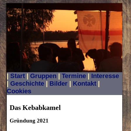
|
Start
|
Gruppen
|
Termine
|
Interesse
|
Geschichte
|
Bilder
|
Kontakt
|
Cookies
Das Kebabkamel
Gründung 2021