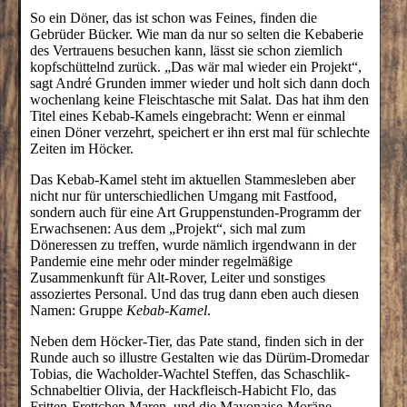
So ein Döner, das ist schon was Feines, finden die
Gebrüder Bücker. Wie man da nur so selten die Kebaberie
des Vertrauens besuchen kann, lässt sie schon ziemlich
kopfschüttelnd zurück. „Das wär mal wieder ein Projekt“,
sagt André Grunden immer wieder und holt sich dann doch
wochenlang keine Fleischtasche mit Salat. Das hat ihm den
Titel eines Kebab-Kamels eingebracht: Wenn er einmal
einen Döner verzehrt, speichert er ihn erst mal für schlechte
Zeiten im Höcker.
Das Kebab-Kamel steht im aktuellen Stammesleben aber
nicht nur für unterschiedlichen Umgang mit Fastfood,
sondern auch für eine Art Gruppenstunden-Programm der
Erwachsenen: Aus dem „Projekt“, sich mal zum
Döneressen zu treffen, wurde nämlich irgendwann in der
Pandemie eine mehr oder minder regelmäßige
Zusammenkunft für Alt-Rover, Leiter und sonstiges
assoziertes Personal. Und das trug dann eben auch diesen
Namen: Gruppe
Kebab-Kamel
.
Neben dem Höcker-Tier, das Pate stand, finden sich in der
Runde auch so illustre Gestalten wie das Dürüm-Dromedar
Tobias, die Wacholder-Wachtel Steffen, das Schaschlik-
Schnabeltier Olivia, der Hackfleisch-Habicht Flo, das
Fritten-Frettchen Maren, und die Mayonaise-Moräne